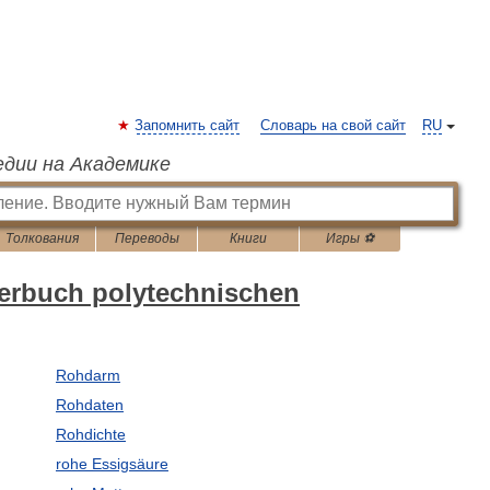
Запомнить сайт
Словарь на свой сайт
RU
едии на Академике
Толкования
Переводы
Книги
Игры ⚽
erbuch polytechnischen
Rohdarm
Rohdaten
Rohdichte
rohe Essigsäure