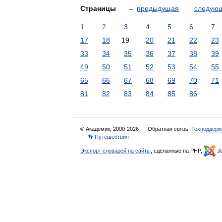
Страницы
←
предыдущая
следую
1
2
3
4
5
6
7
17
18
19
20
21
22
23
33
34
35
36
37
38
39
49
50
51
52
53
54
55
65
66
67
68
69
70
71
81
82
83
84
85
86
© Академик, 2000-2026
Обратная связь:
Техподдерж
👣 Путешествия
Экспорт словарей на сайты
, сделанные на PHP,
Jo