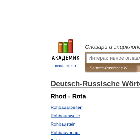
Словари и энциклоп
academic.ru
Deutsch-Russische Wörterbuch polytechnischen
Deutsch-Russische Wört
Rhod - Rota
Rohbauarbeiten
Rohbaumwolle
Rohbaustein
Rohbauvorlauf