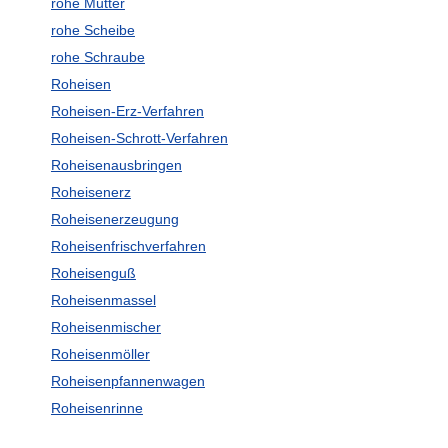
rohe Mutter
rohe Scheibe
rohe Schraube
Roheisen
Roheisen-Erz-Verfahren
Roheisen-Schrott-Verfahren
Roheisenausbringen
Roheisenerz
Roheisenerzeugung
Roheisenfrischverfahren
Roheisenguß
Roheisenmassel
Roheisenmischer
Roheisenmöller
Roheisenpfannenwagen
Roheisenrinne